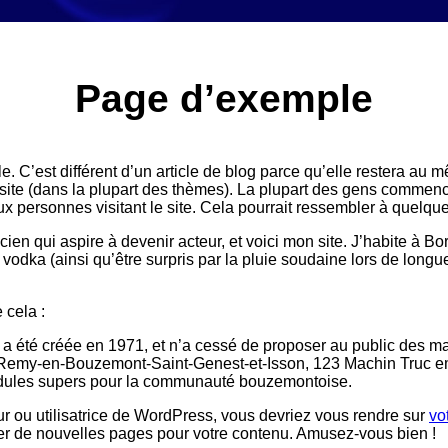
Page d’exemple
 C’est différent d’un article de blog parce qu’elle restera au m
 site (dans la plupart des thèmes). La plupart des gens commen
ux personnes visitant le site. Cela pourrait ressembler à quelq
ien qui aspire à devenir acteur, et voici mon site. J’habite à Bo
a vodka (ainsi qu’être surpris par la pluie soudaine lors de long
cela :
a été créée en 1971, et n’a cessé de proposer au public des ma
t-Remy-en-Bouzemont-Saint-Genest-et-Isson, 123 Machin Truc e
bidules supers pour la communauté bouzemontoise.
eur ou utilisatrice de WordPress, vous devriez vous rendre sur
vo
éer de nouvelles pages pour votre contenu. Amusez-vous bien !